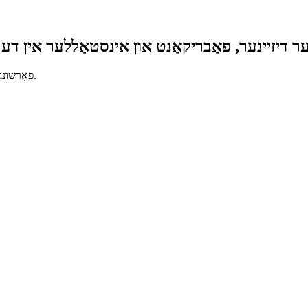
ר דיזיינער, פאַבריקאַנט און אינסטאַללער אין דער
פאָרשונג, אַנטוויקלונג, פּראָדוקציע, ינסטאַלירונג און נאָך-פאַרקויף זינט 2007.