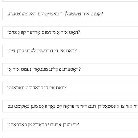
קענט איר צושטעלן די באַטייַטיקע דאָקומענטאַציע?
האָט איר אַ מינימום אָרדער קוואַנטיטי?
וואָס איז די דורכשניטלעכע פירן צייט?
וואָסערע צאָלונג מעטאָדן נעמט איר אָן?
וואָס איז די פּראָדוקט וואָראַנטי?
ואָס מען באַקומט עס?
ווי ווערן אייערע פּראָדוקטן פאַרפּאַקט?