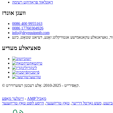
דאַונלאָוד פּראָדוקט רשימה
וועגן אונדז
0086 400 9955163
0086 17760304926
info@dryequipmfr.com
סאציאלע מעדיע
יוטוב
טיקטאָק
לינקדין
פֿייסבוק
טוויטער
© קאַפּירייט - 2010-2025: אַלע רעכטן רעזערווירט.
AMP מאָביל
-
זייטלעך מאַפּע
בינעט
,
מעש גאַרטל דרייער
,
טאַץ טריקענער
,
הייסע לופט טאַץ טריקענער