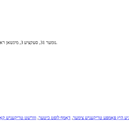
נומער 31, סעקציע 3, מינשאן ראוד, נאציאנאלע עקאנאמישע אנטוויקלונג זאָנע, דעיאנג שטאָט, כינע.
יע היץ פּאָמפּע טריקעניש צימער
,
דאַמף לופט כיטער
,
ווורשט טריקעניש קאַ