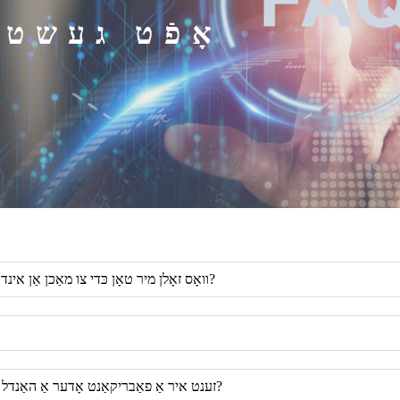
אָפֿט געשטע
וואָס זאָלן מיר טאָן כּדי צו מאַכן אַן אינדוסטריעלן כיטער אָדער אינדוסטריעלן טריקעניש־צימער פּאַסיק פֿאַר זיך?
זענט איר אַ פאַבריקאַנט אָדער אַ האַנדל פירמע? אויב מיר פּלאַנירן צו באַזוכן אייער פאַבריק, ווי קומען מיר דאָרט?