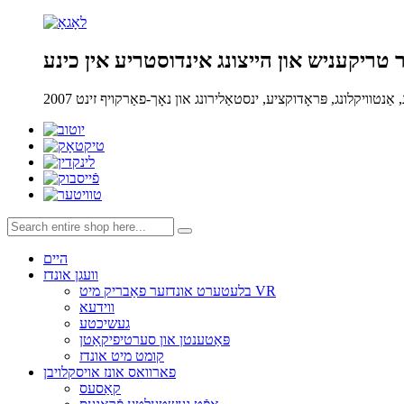
 טריקעניש און הייצונג אינדוסטריע אין כינע
היים
וועגן אונדז
בלעטערט אונדזער פאַבריק מיט VR
ווידעא
געשיכטע
פּאַטענטן און סערטיפיקאַטן
קומט מיט אונדז
פארוואס אונז אויסקלויבן
קאַסעס