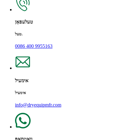
טעלעפאָן
טעל.
0086 400 9955163
אימעיל
אימעיל
info@dryequipmfr.com
וואַטסאַפּ