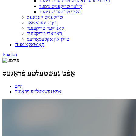
נאַטירלעכער גאַז/דיזל טריקעניש צימער
קילער טריקעניש צימער
דאַמף טריקעניש צימער
טריקעניש קאַבינעט
רויך גענעראַטאָר
קאַנווייער טריקענער
ראָטאַרי טריקענער
טיילן און אַקסעסאָריעס
קאָנטאַקט אונדז
English
אָפֿט געשטעלטע פֿראַגעס
היים
אָפֿט געשטעלטע פֿראַגעס