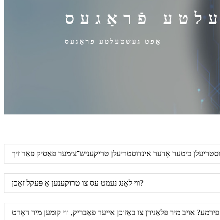
לטע פֿראַגעס
אָפט געשטעלטע פֿראַגעס
ווי לאַנג נעמט עס צו טרוקענען אַ פּעקל זאַכן?