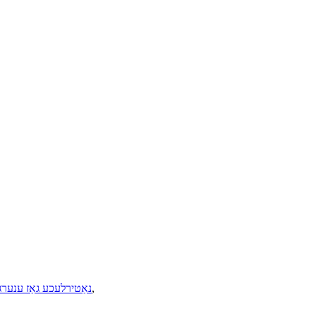
,
נאַטירלעכע גאַז ענערג