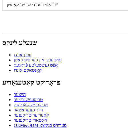
ווי אזוי וועגן די שיפּינג קאָסטן?
שנעלע לינקס
וועגן אונדז
פּאַטענטן און סערטיפיקאַטן
אָפֿט געשטעלטע פֿראַגעס
קאָנטאַקט אונדז
פּראָדוקט קאַטעגאָריע
הייצער
טריקעניש צימער
טריקעניש קאַבינעט
רויך גענעראַטאָר
קאַנווייער טריקענער
ראָטאַרי טריקענער
OEM&ODM סערוויס בנימצא