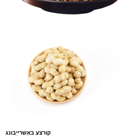
קורצע באַשרייַבונג