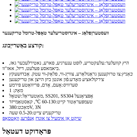
וועסטערןפלאַג – אינדוסטריעלער טאָפּל-טרומל טריקענער
קורצע באַשרייַבונג:
היץ קוועלער:
עלעקטריע, לופט ענערגיע, פארע, נאטירלעכער גאז,
ביאמאסע פּעלעט, דיזל, אאז"וו.
באַניץ:
צו טרוקענען גראַנולאַרע, צווייַג-ווי, פלאַק-ווי עטק. אַבדזשעקץ
צירקולאציע מאָדע:
פֿון אונטן ביזן הייצן און טריקענען
סערוויס:
אָעם, אָדם, פּריוואַטע פירמע
מאָק:
1
שטאָל, SS201, SS304 אָפּציאָנעל
מאַטעריאַל:
טעמפּעראַטור קייט:
60-130 ℃, קאַסטאַמייזד
380V, 3N
מאַכט:
טריקעניש צייט:
0.5-20 שעה
שיקט אַן אימעיל צו אונדז
אָנפֿרעג
וואַטסאַפּ
פּראָדוקט דעטאַל