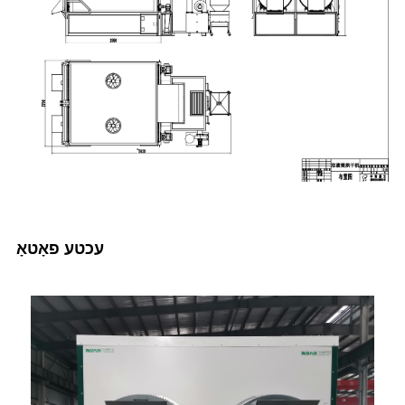
עכטע פאָטאָ