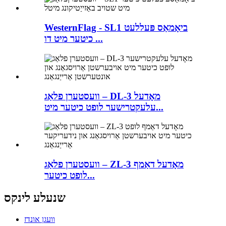
WesternFlag - SL1 ביאָמאַס פּעללעט
כיטער מיט דו ...
וועסטערן פלאַג – DL-3 מאָדעל
עלעקטרישער לופט כיטער מיט...
וועסטערן פלאַג – ZL-3 מאָדעל דאַמף
לופט כיטער...
שנעלע לינקס
וועגן אונדז