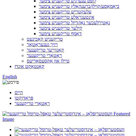
לופט ענערגיע טריקעניש צימער
ביאָמאַסע/קוילן/ברענהאָלץ טריקעניש צימער
עלעקטריש טריקעניש צימער
אינטעגראלע טריקעניש צימער
נאַטירלעכער גאַז/דיזל טריקעניש צימער
קילער טריקעניש צימער
דאַמף טריקעניש צימער
טריקעניש קאַבינעט
רויך גענעראַטאָר
קאַנווייער טריקענער
ראָטאַרי טריקענער
טיילן און אַקסעסאָריעס
קאָנטאַקט אונדז
English
היים
פּראָדוקטן
ראָטאַרי טריקענער