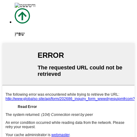
שפּיץ