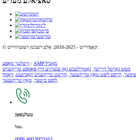
סאציאלע מעדיע
יוטוב
טיקטאָק
לינקדין
פֿייסבוק
טוויטער
© קאַפּירייט - 2010-2025: אַלע רעכטן רעזערווירט.
AMP מאָביל
-
זייטלעך מאַפּע
מעש גאַרטל דרייער
,
נאַטירלעכע גאַז ענערגיע היץ פּאָמפּע טריקעניש
צימער
,
הייסע לופט טאַץ טריקענער
,
ווורשט טריקעניש קאַבינעט
,
דאַמף
,
לופט כיטער
,
טאַץ טריקענער
טעלעפאָן
טעל.
0086 400 9955163