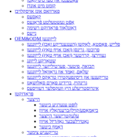
פּאַטענטן און סערטיפיקאַטן
קומט מיט אונדז
פארוואס אונז אויסקלויבן
קאַסעס
אָפֿט געשטעלטע פֿראַגעס
דאַונלאָוד פּראָדוקט רשימה
נייעס
OEM&ODM לייזונגען
פלייש, פּאַסטאַ, לאָקשן (הענגענדיקע זאַכן) לייזונגען
פרוכטן, גרינסן (זאכן אויף טאַץ) לייזונגען
געווירצן, קרויטער (זאכן אויף טאַץ) לייזונגען
שטאַרקע לייזונג
תבואה, פיטער, פערטילייזער לייזונגען
שלאַם, זאַמד און גראַוואַל לייזונגען
טריקענען און דיסינפעקטירן טראָקס לייזונגען
גרינהויז, ברידינג פאַרם סאַלושאַנז
אינדוסטריעלע היץ וועקסלער דעוויסעס
פּראָדוקטן
הייצער
לופט ענערגיע כיטער
ביאָמאַסע/קוילן/ברענהאָלץ אויוון
עלעקטרישער הייצער
נאַטירלעכער גאַז/דיזל אויוון
דאַמף כיטער
טריקעניש צימער