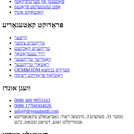
פּאַטענטן און סערטיפיקאַטן
אָפֿט געשטעלטע פֿראַגעס
קאָנטאַקט אונדז
פּראָדוקט קאַטעגאָריע
הייצער
טריקעניש צימער
טריקעניש קאַבינעט
רויך גענעראַטאָר
קאַנווייער טריקענער
ראָטאַרי טריקענער
OEM&ODM סערוויס בנימצא
דאַונלאָוד פּראָדוקט רשימה
וועגן אונדז
0086 400 9955163
0086 17760304926
info@dryequipmfr.com
נומער 31, סעקציע 3, מינשאַן ראָוד, נאַציאָנאַלע עקאָנאָמישע
אַנטוויקלונג זאָנע, דעיאַנג שטאָט, כינע.