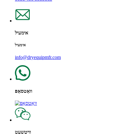
אימעיל
אימעיל
info@dryequipmfr.com
וואַטסאַפּ
וויטשעט