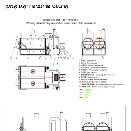
אַרבעט פּרינציפּ דיאַגראַמען