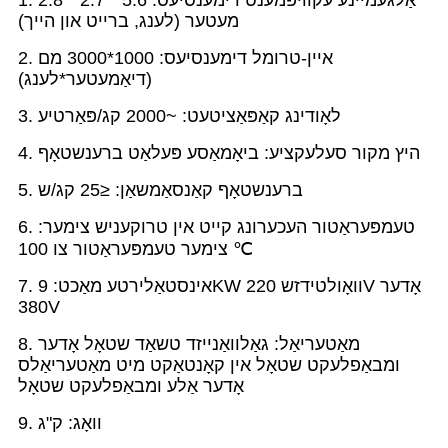
1. אַלגעמיינע עקוויפּמענט דימענסיעס: 5.6 * 2.7 * 2.8
מעטער (לענג, ברייט און הייך)
2. איין-טרומל דימענסיעס: 1000*3000 מם
(דיאַמעטער*לענג)
3. לאָודינג קאַפּאַציטעט: ~2000 קג/פּאַרטיע
4. היץ מקור סעלעקציע: ביאָמאַסע פּעלאַט ברענשטאָף
5. ברענשטאָף קאַנסאַמשאַן: ≤25 קג/ש
6. טעמפּעראַטור העכערונג קייט אין טרוקעניש צימער:
צימער טעמפּעראַטור צו 100 ℃
7. אינסטאַלירטע מאַכט: 9KW וואָולטידזש 220V אָדער
380V
8. מאַטעריאַל: גאַלוואַנייזד טשאַד שטאָל אָדער
ומבאַפלעקט שטאָל אין קאָנטאַקט מיט מאַטעריאַלס
אָדער אַלע ומבאַפלעקט שטאָל
9. וואָג: ק"ג