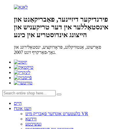
פירנדיקער דיזיינער, פאַבריקאַנט און
אינסטאַללער אין דער טריקעניש און
הייצונג אינדוסטריע אין כינע
פאָרשונג, אַנטוויקלונג, פּראָדוקציע, ינסטאַלירונג און
נאָך-פאַרקויף זינט 2007.
היים
וועגן אונדז
בלעטערט אונדזער פאַבריק מיט VR
ווידעא
געשיכטע