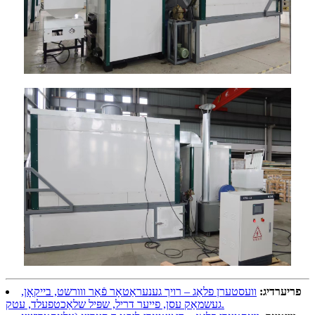
פריערדיג:
וועסטערן פלאַג – רויך גענעראַטאָר פֿאַר ווורשט, בייקאָן,
געשמאַק עסן, פייער דריל, שפּיל שלאַכטפעלד, עטק.