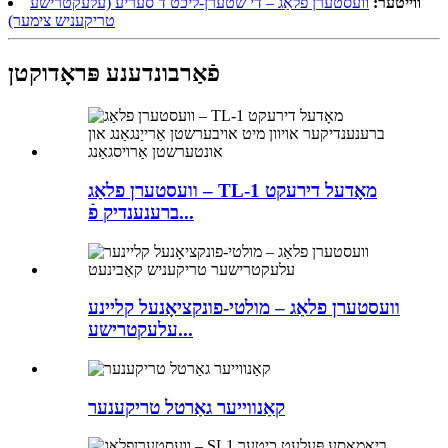
ווייטער:
וועסטערן פלאַג – די שטערן-ליכט ד סעריע (עלעקטרישע
טריקעניש צימער)
פֿאַרבונדענע פּראָדוקטן
וועסטערן פלאַג – TL-1 מאָדעל דירעקט
ברענענדיק פֿ...
וועסטערן פלאַג – מולטי-פונקציאָנעל קליינע
עלעקטרישע...
קאַנווייער גאַרטל טריקענער