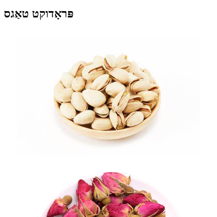
פּראָדוקט טאַגס